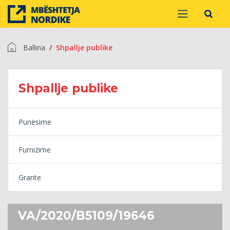
Ballina
Shpallje publike
Shpallje publike
Punësime
Furnizime
Grante
VA/2020/B5109/19646