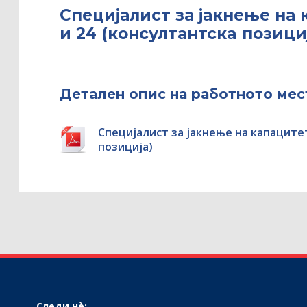
Специјалист за јакнење на 
и 24 (консултантскa позици
Детален опис на работното мес
Специјалист за јакнење на капацитет
позициja)
Следи нѐ: