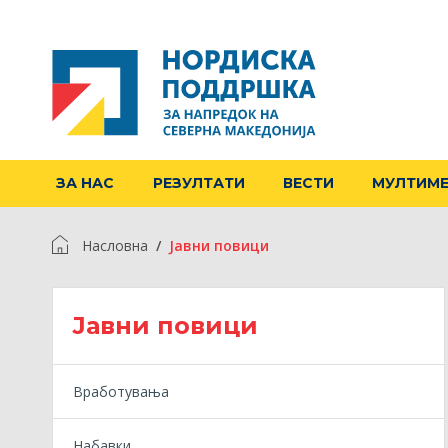
ЗА НАС
РЕЗУЛТАТИ
ВЕСТИ
МУЛТИМ
Насловна
Jавни повици
Jавни повици
Вработувања
Набавки