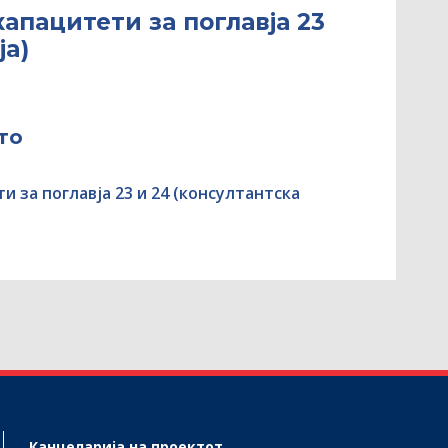
капацитети за поглавја 23
ja)
то
и за поглавја 23 и 24 (консултантскa
Канцеларија на проектот