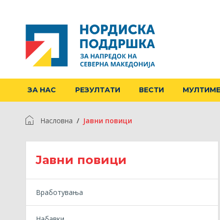
ЗА НАС
РЕЗУЛТАТИ
ВЕСТИ
МУЛТИМ
Насловна
Jавни повици
Jавни повици
Вработувања
Набавки