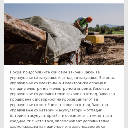
Покрај придобивките кои овие закони (Закон за
управување со пакување и отпад од пакување, Закон за
управување со електрична и електронска опрема и
отпадна електрична и електронска опрема, Закон за
управување со дополнителни текови на отпад, Закон за
проширена одговорност на производителот за
управување со посебните текови на отпад, Закон за
управување со батерии и акумулатори и отпадни
батерии и акумулатори) ќе ги овозможат за животната
средина, тие, исто така, овозможуваат дополнителна
хармонизација на националното законодавство со