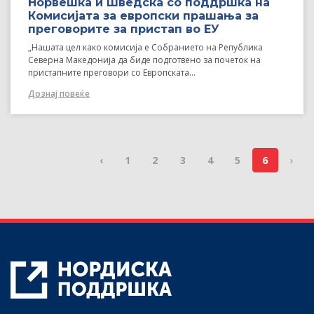
Норвешка и Шведска со поддршка на
Комисијата за европски прашања за
преговорите за пристап во ЕУ
„Нашата цел како комисија е Собранието на Република
Северна Македонија да биде подготвено за почеток на
пристапните преговори со Европската...
Дознај повеќе
‹
1
2
3
4
5
6
›