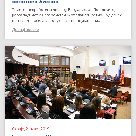
сопствен бизнис
Триесет невработени лица од Вардарскиот, Полошкиот,
Југозападниот и Североисточниот плански регион од денес
почнаа да посетуваат обука за отпочнување на...
Дознај повеќе
Скопје, 21 март 2019.