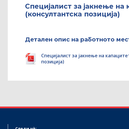
Специјалист за јакнење на 
(консултантскa позициja)
Детален опис на работното мес
Специјалист за јакнење на капацитет
позициja)
Следи нѐ: