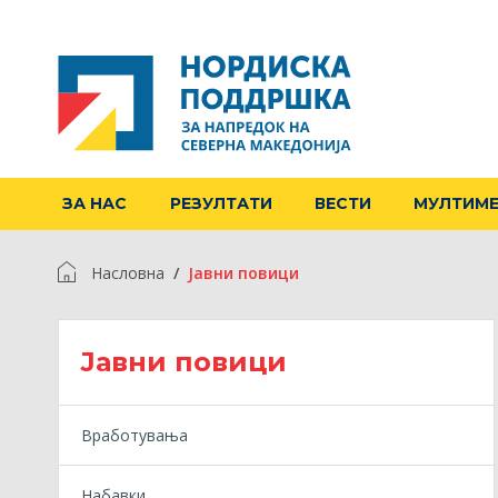
ЗА НАС
РЕЗУЛТАТИ
ВЕСТИ
МУЛТИМ
Насловна
Jавни повици
Jавни повици
Вработувања
Набавки