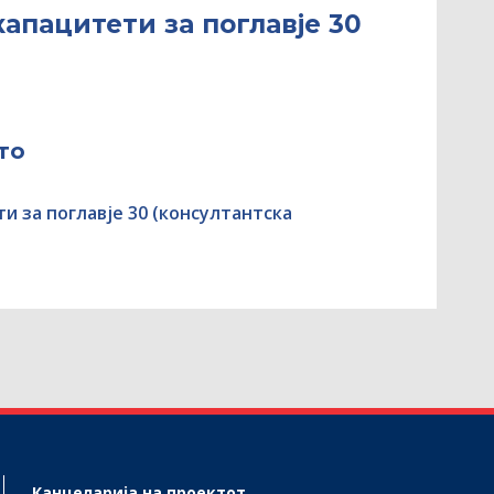
капацитети за поглавје 30
то
и за поглавје 30 (консултантскa
Канцеларија на проектот